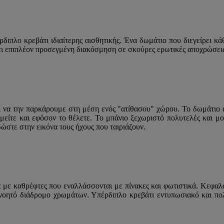
έρδιπλο κρεβάτι ιδιαίτερης αισθητικής. Ένα δωμάτιο που διεγείρει 
ει επιπλέον προσεγμένη διακόσμηση σε σκούρες ερωτικές αποχρώσεις 
να την παρκάρουμε στη μέση ενός "ατίθασου" χώρου. Το δωμάτιο είνα
μείτε και εφόσον το θέλετε. Το μπάνιο ξεχωριστό πολυτελές και μο
ώστε στην εικόνα τους ήχους που ταιριάζουν.
α με καθρέφτες που εναλλάσσονται με πίνακες και φωτιστικά. Κεφαλά
ν νοητό διάδρομο χρωμάτων. Υπέρδιπλο κρεβάτι εντυπωσιακό και π