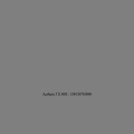
Αριθμός Γ.Ε.ΜΗ.: 139150703000