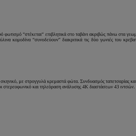
φό φωτισμό “στέκεται“ επιβλητικά στο ταβάνι ακριβώς πάνω στα γεωμ
ξύλινα κομοδίνα “συνοδεύουν” διακριτικά τις δύο γωνιές του κρεβ
ο σκηνικό, με στρογγυλά κρεμαστά φώτα. Συνδυασμός ταπετσαρίας κα
ροι στερεοφωνικό και τηλεόραση ανάλυσης 4Κ διαστάσεων 43 ιντσών.