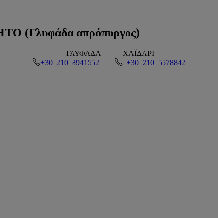
 (Γλυφάδα απρόπυργος)
ΓΛΥΦΑΔΑ
ΧΑΪΔΑΡΙ
+30 210 8941552
+30 210 5578842