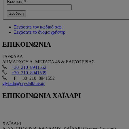
Κωδικός
*
Σύνδεση
Ξεχάσατε τον κωδικό σας;
Ξεχάσατε το όνομα χρήστη;
ΕΠΙΚΟΙΝΩΝΙΑ
ΓΛΥΦΑΔΑ
ΔΗΜΑΡΧΟΥ Α. ΜΕΤΑΞΑ 45 & ΕΛΕΥΘΕΡΙΑΣ
+30 210 8941552
+30 210 8941539
F: +30 210 8941552
glyfada@crystalblue.gr
ΕΠΙΚΟΙΝΩΝΙΑ
ΧΑΪΔΑΡΙ
ΧΑΪΔΑΡΙ
Λ. ΣΧΙΣΤΟΥ & Β. ΕΛΛΑΔΟΣ, ΧΑΪΔΑΡΙ (Γέφυρα Σχιστού)