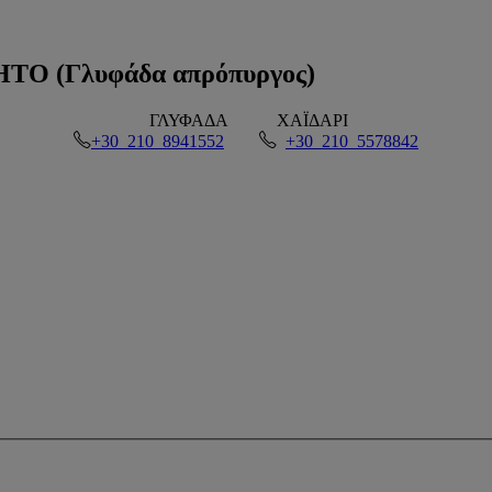
 (Γλυφάδα απρόπυργος)
ΓΛΥΦΑΔΑ
ΧΑΪΔΑΡΙ
+30 210 8941552
+30 210 5578842