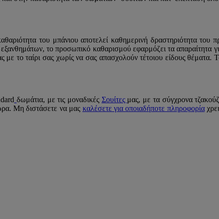
καθαριότητα του μπάνιου αποτελεί καθημερινή δραστηριότητα του
ς εξανθημάτων, το προσωπικό καθαρισμού εφαρμόζει τα απαραίτητα γ
ς με το ταίρι σας χωρίς να σας απασχολούν τέτοιου είδους θέματα. 
ndard
δωμάτια, με τις μοναδικές
Σουίτες
μας, με τα σύγχρονα τζακού
ώρα. Μη διστάσετε να μας
καλέσετε για οποιαδήποτε πληροφορία
χρει