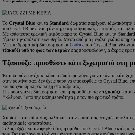
Ζήστε μοναδικές στιγμές σε ένα τζακούζι, υπό το φως των κεριών και μόνο...
Το
Crystal Blue
και τα
Standard
δωμάτια παρέχουν ιδιωτικότητα στ
του Crystal Blue είναι η άνεση, ο ατμοσφαιρικός φωτισμός, τα πολ
Με απίστευτα ερωτική ατμόσφαιρα το Crystal Blue και τα Standard
ζήσετε την απόλυτη ελευθερία. Μέσα από μια μεγάλη γκάμα υπηρεσι
Με μια δραματική διακόσμηση οι
Σουίτες
του Crystal Blue γίνοντα
τζακούζι υπό το φως των κεριών
σας προσκαλούν για άκρως ερωτικ
Τζακούζι: προσθέστε κάτι ξεχωριστό στη ρ
Έτσι λοιπόν, αν έχετε κάποιο ιδιαίτερο λόγο για να κάνετε κάτι ξ
στην ρουτίνα σας, δεν έχεις παρά να επισκεφθείς το Crystal Blue, ε
και παιχνιδιάρικη έκπληξη στο ταίρι σας.
Η προσεγμένη διακόσμηση και η προσθήκη των
τζακούζι
κατακλ
‘’κλέψουν’’ από την καθημερινότητα με τον πιο ερωτικό τρόπο.
Χαρίστε στο ταίρι σας αλλά και στον εαυτό σας στιγμές απόλυτη
αισθησιακές καταστάσεις.
Τέλος αξίζει να αναφερθεί ότι, η ομάδα του Crystal Blue εκτός α
του. Για τον λόγο αυτό δίνει μέγιστη σημασία στις συνθήκες υγιει