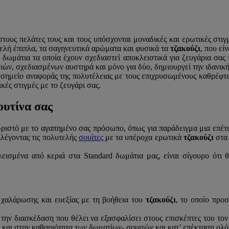
ους πελάτες τους και τους υπόσχονται μοναδικές και ερωτικές στιγμ
υτελή έπιπλα, τα σαγηνευτικά αρώματα και φυσικά τα
τζακούζι
, που ε
 δωμάτια τα οποία έχουν σχεδιαστεί αποκλειστικά για ζευγάρια σας 
ών, σχεδιασμένων αυστηρά και μόνο για δύο, δημιουργεί την ιδανική
ι σημείο αναφοράς της πολυτέλειας με τους επιχρυσωμένους καθρέφτε
ές στιγμές με το ζευγάρι σας.
ουτίνα σας
εχωριστό με το αγαπημένο σας πρόσωπο, όπως για παράδειγμα μια επέτ
πιλέγοντας τις πολυτελής
σουίτες
με τα υπέροχα ερωτικά
τζακούζι
στα
εισμένα από κεριά στα Standard δωμάτια μας, είναι σίγουρο ότι 
ς χαλάρωσης και ευεξίας με τη βοήθεια του
τζακούζι
, το οποίο προ
πό την διασκέδαση που θέλει να εξασφαλίσει στους επισκέπτες του το
νής και στην καθαριότητα των δωματίων- σουιτών και κατ’ επέκταση ο