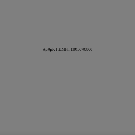
Αριθμός Γ.Ε.ΜΗ.: 139150703000