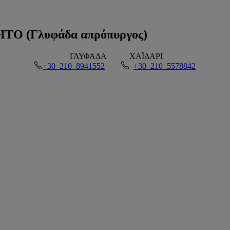
 (Γλυφάδα απρόπυργος)
ΓΛΥΦΑΔΑ
ΧΑΪΔΑΡΙ
+30 210 8941552
+30 210 5578842