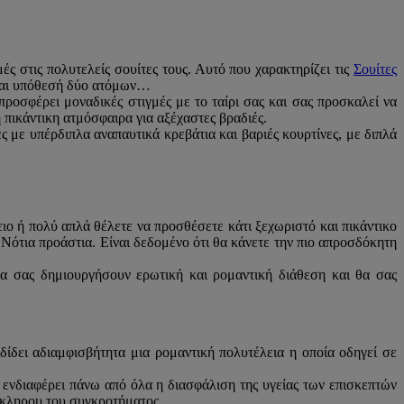
ές στις πολυτελείς σουίτες τους. Αυτό που χαρακτηρίζει τις
Σουίτες
ίναι υπόθεσή δύο ατόμων…
προσφέρει μοναδικές στιγμές με το ταίρι σας και σας προσκαλεί να
 πικάντικη ατμόσφαιρα για αξέχαστες βραδιές.
ς με υπέρδιπλα αναπαυτικά κρεβάτια και βαριές κουρτίνες, με διπλά
ειο ή πολύ απλά θέλετε να προσθέσετε κάτι ξεχωριστό και πικάντικο
 Νότια προάστια. Είναι δεδομένο ότι θα κάνετε την πιο απροσδόκητη
θα σας δημιουργήσουν ερωτική και ρομαντική διάθεση και θα σας
σδίδει αδιαμφισβήτητα μια ρομαντική πολυτέλεια η οποία οδηγεί σε
ν ενδιαφέρει πάνω από όλα η διασφάλιση της υγείας των επισκεπτών
λόκληρου του συγκροτήματος.