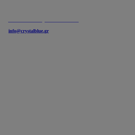
ΓΛΥΦΑΔΑ
ΔΗΜΑΡΧΟΥ Α. ΜΕΤΑΞΑ 45 & ΕΛΕΥΘΕΡΙΑΣ
T:
+30 210 8941552
,
+30 210 8941539
F: +30 210 8941552
E:
info@crystalblue.gr