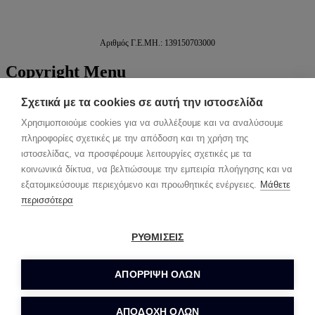
Αριθμός Γ.Ε.ΜΗ.: 139150703000
Copyright
Menu
ΑΡΧΙΚΗ
Σχετικά με τα cookies σε αυτή την ιστοσελίδα
ΕΓΚΑΤΑΣΤΑΣΕΙΣ
Χρησιμοποιούμε cookies για να συλλέξουμε και να αναλύσουμε
ΓΛΥΦΑΔΑ
πληροφορίες σχετικές με την απόδοση και τη χρήση της
ΧΑΪΔΑΡΙ
ΗΜΙΔΙΑΜΟΝΗ
ιστοσελίδας, να προσφέρουμε λειτουργίες σχετικές με τα
ΥΠΗΡΕΣΙΕΣ
κοινωνικά δίκτυα, να βελτιώσουμε την εμπειρία πλοήγησης και να
ΤΙΜΟΚΑΤΑΛΟΓΟΣ
εξατομικεύσουμε περιεχόμενο και προωθητικές ενέργειες.
Μάθετε
ΕΠΙΚΟΙΝΩΝΙΑ
περισσότερα
Back to top
ΑΡΧΙΚΗ
ΡΥΘΜΙΣΕΙΣ
ΕΓΚΑΤΑΣΤΑΣΕΙΣ
ΓΛΥΦΑΔΑ
ΑΠΌΡΡΙΨΗ ΌΛΩΝ
ΧΑΪΔΑΡΙ
ΗΜΙΔΙΑΜΟΝΗ
ΥΠΗΡΕΣΙΕΣ
ΑΠΟΔΟΧΗ ΟΛΩΝ
ΤΙΜΟΚΑΤΑΛΟΓΟΣ