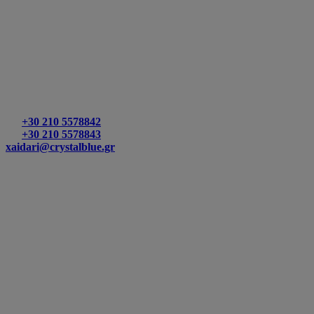
ΧΑΪΔΑΡΙ
Λ. ΣΧΙΣΤΟΥ & Β. ΕΛΛΑΔΟΣ (Γέφυρα Σχιστού)
T:
+30 210 5578842
T:
+30 210 5578843
xaidari@crystalblue.gr