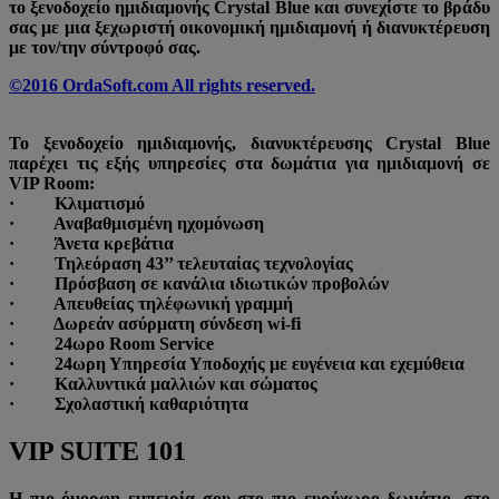
το ξενοδοχείο ημιδιαμονής Crystal Blue και συνεχίστε το βράδυ
σας με μια ξεχωριστή οικονομική ημιδιαμονή ή διανυκτέρευση
με τον/την σύντροφό σας.
©2016 OrdaSoft.com All rights reserved.
Το ξενοδοχείο ημιδιαμονής, διανυκτέρευσης Crystal Blue
παρέχει τις εξής υπηρεσίες στα δωμάτια για ημιδιαμονή σε
VIP Room:
· Κλιματισμό
· Αναβαθμισμένη ηχομόνωση
· Άνετα κρεβάτια
· Τηλεόραση 43’’ τελευταίας τεχνολογίας
· Πρόσβαση σε κανάλια ιδιωτικών προβολών
· Απευθείας τηλέφωνική γραμμή
· Δωρεάν ασύρματη σύνδεση wi-fi
· 24ωρο Room Service
· 24ωρη Υπηρεσία Υποδοχής με ευγένεια και εχεμύθεια
· Καλλυντικά μαλλιών και σώματος
· Σχολαστική καθαριότητα
VIP SUITE 101
Η πιο όμορφη εμπειρία σου στο πιο ευρύχωρο δωμάτιο, στο