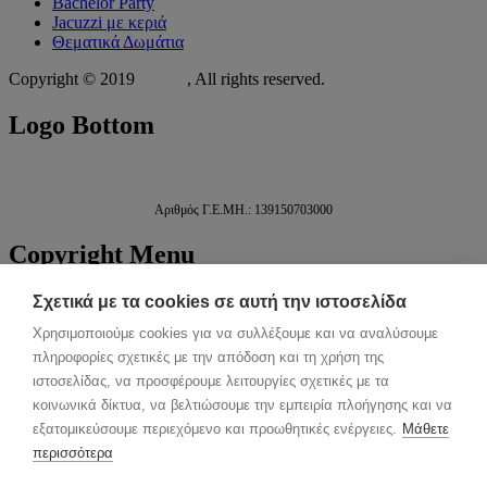
Bachelor Party
Jacuzzi με κεριά
Θεματικά Δωμάτια
Copyright © 2019
Xit.gr
, All rights reserved.
Logo
Bottom
Αριθμός Γ.Ε.ΜΗ.: 139150703000
Copyright
Menu
ΑΡΧΙΚΗ
Σχετικά με τα cookies σε αυτή την ιστοσελίδα
ΕΓΚΑΤΑΣΤΑΣΕΙΣ
Χρησιμοποιούμε cookies για να συλλέξουμε και να αναλύσουμε
ΓΛΥΦΑΔΑ
πληροφορίες σχετικές με την απόδοση και τη χρήση της
ΧΑΪΔΑΡΙ
ΗΜΙΔΙΑΜΟΝΗ
ιστοσελίδας, να προσφέρουμε λειτουργίες σχετικές με τα
ΥΠΗΡΕΣΙΕΣ
κοινωνικά δίκτυα, να βελτιώσουμε την εμπειρία πλοήγησης και να
ΤΙΜΟΚΑΤΑΛΟΓΟΣ
εξατομικεύσουμε περιεχόμενο και προωθητικές ενέργειες.
Μάθετε
ΕΠΙΚΟΙΝΩΝΙΑ
περισσότερα
Back to top