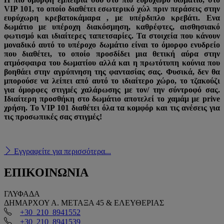
VIP 101, το οποίο διαθέτει εσωτερικό χώλ πριν περάσεις στην
ευρύχωρη κρεβατοκάμαρα , με υπέρδιπλο κρεβάτι. Ενα
δωμάτιο με υπέροχη διακόσμηση, καθρέφτες, αισθησιακό
φωτισμό και ιδιαίτερες ταπετσαρίες. Τα στοιχεία που κάνουν
μοναδικό αυτό το υπέροχο δωμάτιο είναι το όμορφο
ενυδρείο
που διαθέτει, το οποίο προσδίδει μια θετική αύρα στην
ατμόσφαιρα του δωματίου αλλά και η πρωτότυπη
κούνια
που
βοηθάει στην αγρύπνηση της φαντασίας σας. Φυσικά, δεν θα
μπορούσε να λείπει από αυτό το ιδιαίτερο χώρο, το
τζακούζι
για όμορφες στιγμές χαλάρωσης με τον/ την σύντροφό σας.
Ιδιαίτερη προσθήκη στο δωμάτιο αποτελεί το
χαμάμ
με
prive
χρήση
. Το VIP 101 διαθέτει όλα τα κομφόρ και τις ανέσεις για
τις προσωπικές σας στιγμές!
Εγγραφείτε για περισσότερα...
ΕΠΙΚΟΙΝΩΝΙΑ
ΓΛΥΦΑΔΑ
ΔΗΜΑΡΧΟΥ Α. ΜΕΤΑΞΑ 45 & ΕΛΕΥΘΕΡΙΑΣ
+30 210 8941552
+30 210 8941539